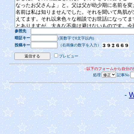
参照先
暗証キー
(英数字で8文字以内)
投稿キー
（右画像の数字を入力）
プレビュー
- 以下のフォームから自分
処理
記事No
-
W