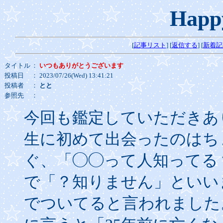
Happ
[
記事リスト
] [
返信する
] [
新着記
タイトル
：
いつもありがとうございます
投稿日
： 2023/07/26(Wed) 13:41:21
投稿者
：
とと
参照先
：
今回も鑑定していただきあ
生に初めて出会ったのはち
ぐ、「◯◯って人知ってる
で「？知りません」といい
でついてると言われました