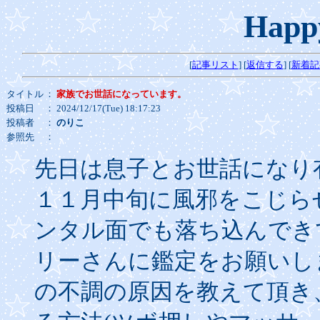
Happ
[
記事リスト
] [
返信する
] [
新着記
タイトル
：
家族でお世話になっています。
投稿日
： 2024/12/17(Tue) 18:17:23
投稿者
：
のりこ
参照先
：
先日は息子とお世話になり
１１月中旬に風邪をこじら
ンタル面でも落ち込んでき
リーさんに鑑定をお願いし
の不調の原因を教えて頂き