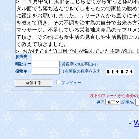
参照先
暗証キー
(英数字で8文字以内)
投稿キー
（右画像の数字を入力）
プレビュー
- 以下のフォームから自分
処理
記事No
-
W