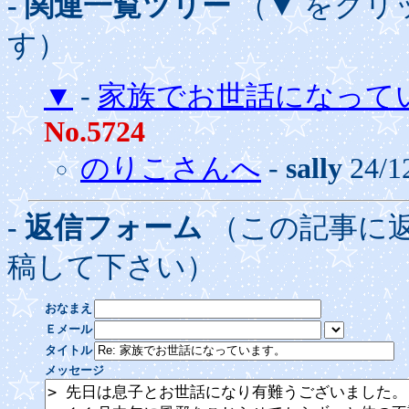
- 関連一覧ツリー
（▼ をクリ
す）
▼
-
家族でお世話になって
No.5724
のりこさんへ
-
sally
24/1
- 返信フォーム
（この記事に
稿して下さい）
おなまえ
Ｅメール
タイトル
メッセージ