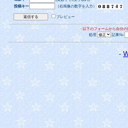
投稿キー
（右画像の数字を入力）
プレビュー
- 以下のフォームから自分
処理
記事No
-
W