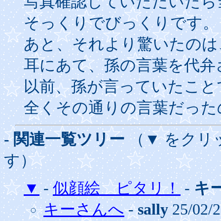
写真確認していただいたら
そっくりでびっくりです。
あと、それより驚いたのは
耳にあて、孫の言葉を代弁
以前、孫が言っていたこと
全くその通りの言葉だった
- 関連一覧ツリー
（▼ をクリ
す）
▼
-
似顔絵 ピタリ！
-
キ
キーさんへ
-
sally
25/02/2