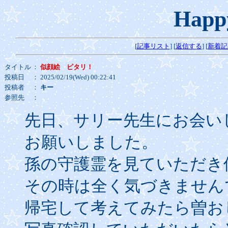
Happ
[
記事リスト
] [
返信する
] [
新着記
タイトル
：
似顔絵 ピタリ！
投稿日
： 2025/02/19(Wed) 00:22:41
投稿者
：
キー
参照先
：
先日、サリー先生にお会い
お願いしました。
孫の守護霊を見ていただき
その時は全く気づきません
帰宅して考えてみたら曽お