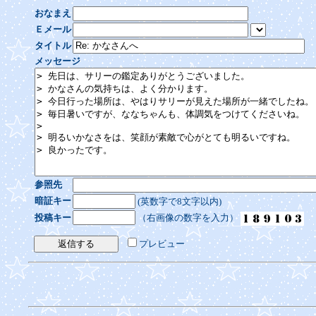
おなまえ
Ｅメール
タイトル
メッセージ
参照先
暗証キー
(英数字で8文字以内)
投稿キー
（右画像の数字を入力）
プレビュー