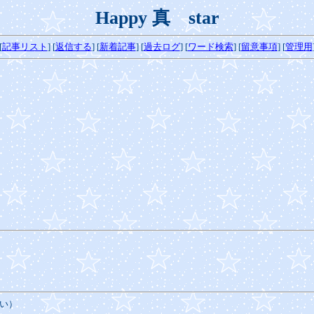
Happy 真 star
[
記事リスト
] [
返信する
] [
新着記事
]
[
過去ログ
]
[
ワード検索
] [
留意事項
] [
管理用
い）