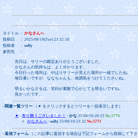
タイトル
：
かなさんへ
投稿日
： 2025/08/19(Tue) 23:32:18
投稿者
：
sally
参照先
：
先日は、サリーの鑑定ありがとうございました。
かなさんの気持ちは、よく分かります。
今日行った場所は、やはりサリーが見えた場所が一緒でしたね。
毎日暑いですが、ななちゃんも、体調気をつけてくださいね。
明るいかなさをは、笑顔が素敵で心がとても明るいですね。
良かったです。
- 関連一覧ツリー
（▼ をクリックするとツリーを一括表示します）
▼
-
有り難うございました！
-
かな
25/08/19-20:25
No.5770
かなさんへ
-
sally
25/08/19-23:32
No.5771
- 返信フォーム
（この記事に返信する場合は下記フォームから投稿して下さ