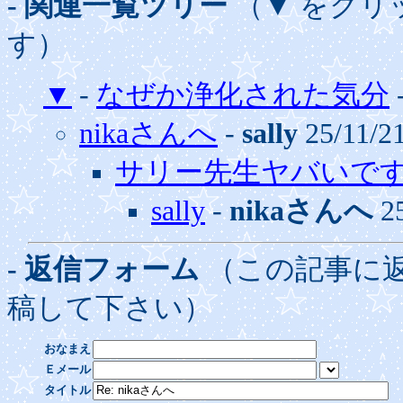
- 関連一覧ツリー
（▼ をクリ
す）
▼
-
なぜか浄化された気分
nikaさんへ
-
sally
25/11/2
サリー先生ヤバいで
sally
-
nikaさんへ
25
- 返信フォーム
（この記事に
稿して下さい）
おなまえ
Ｅメール
タイトル