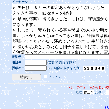
メッセージ
参照先
暗証キー
(英数字で8文字以内)
投稿キー
（右画像の数字を入力）
プレビュー
- 以下のフォームから自分
処理
記事No
-
W