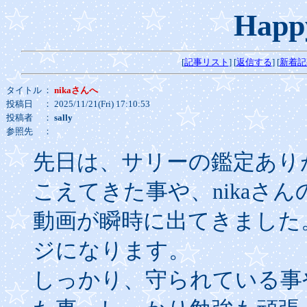
Happ
[
記事リスト
] [
返信する
] [
新着記
タイトル
：
nikaさんへ
投稿日
： 2025/11/21(Fri) 17:10:53
投稿者
：
sally
参照先
：
先日は、サリーの鑑定あり
こえてきた事や、nikaさん
動画が瞬時に出てきました
ジになります。
しっかり、守られている事