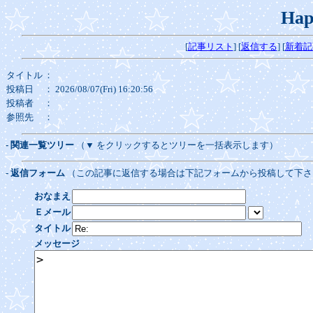
Hap
[
記事リスト
] [
返信する
] [
新着記
タイトル
：
投稿日
： 2026/08/07(Fri) 16:20:56
投稿者
：
参照先
：
- 関連一覧ツリー
（▼ をクリックするとツリーを一括表示します）
- 返信フォーム
（この記事に返信する場合は下記フォームから投稿して下さ
おなまえ
Ｅメール
タイトル
メッセージ