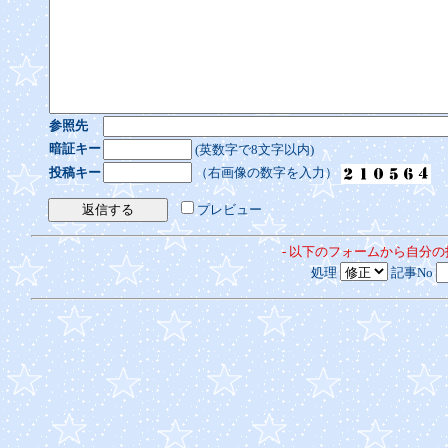
参照先
暗証キー
(英数字で8文字以内)
投稿キー
（右画像の数字を入力）
プレビュー
- 以下のフォームから自分
処理
記事No