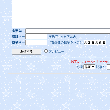
参照先
暗証キー
(英数字で8文字以内)
投稿キー
（右画像の数字を入力）
プレビュー
- 以下のフォームから自分
処理
記事No