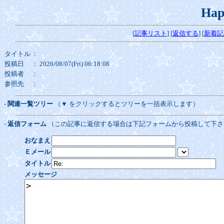
Hap
[
記事リスト
] [
返信する
] [
新着記
タイトル
：
投稿日
： 2026/08/07(Fri) 06:18:08
投稿者
：
参照先
：
- 関連一覧ツリー
（▼ をクリックするとツリーを一括表示します）
- 返信フォーム
（この記事に返信する場合は下記フォームから投稿して下さ
おなまえ
Ｅメール
タイトル
メッセージ