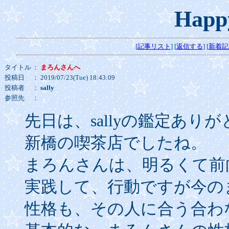
Happ
[
記事リスト
] [
返信する
] [
新着記
タイトル
：
まろんさんへ
投稿日
： 2019/07/23(Tue) 18:43:09
投稿者
：
sally
参照先
：
先日は、sallyの鑑定あり
新橋の喫茶店でしたね。
まろんさんは、明るくて前
実践して、行動ですが今の
性格も、その人に合う合わ