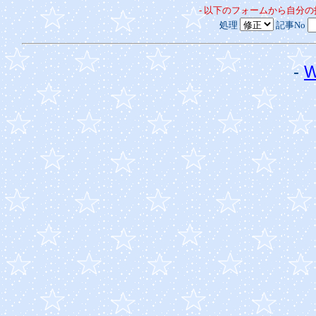
- 以下のフォームから自分
処理
記事No
-
W