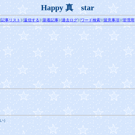
Happy 真 star
[
記事リスト
] [
返信する
] [
新着記事
]
[
過去ログ
]
[
ワード検索
] [
留意事項
] [
管理用
い）