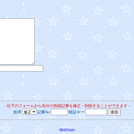
- 以下のフォームから自分の投稿記事を修正・削除することができます -
処理
記事No
暗証キー
-
WebForum
-