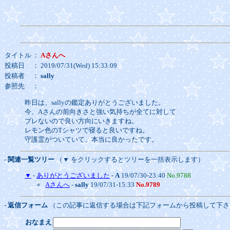
タイトル
：
Aさんへ
投稿日
： 2019/07/31(Wed) 15:33:09
投稿者
：
sally
参照先
：
昨日は、sallyの鑑定ありがとうございました。
今、Aさんの前向きさと強い気持ちが全てに対して
ブレないので良い方向にいきますね。
レモン色のTシャツで寝ると良いですね。
守護霊がついていて、本当に良かったです。
- 関連一覧ツリー
（▼ をクリックするとツリーを一括表示します）
▼
-
ありがとうございました
-
A
19/07/30-23:40
No.9788
Aさんへ
-
sally
19/07/31-15:33
No.9789
- 返信フォーム
（この記事に返信する場合は下記フォームから投稿して下さ
おなまえ