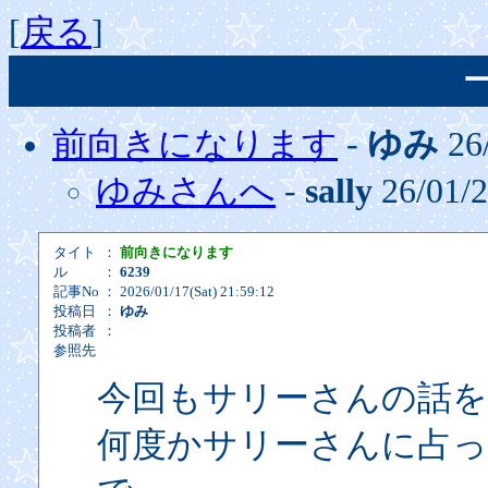
[
戻る
]
前向きになります
-
ゆみ
26
ゆみさんへ
-
sally
26/01/
タイト
：
前向きになります
ル
：
6239
記事No
： 2026/01/17(Sat) 21:59:12
投稿日
：
ゆみ
投稿者
：
参照先
今回もサリーさんの話を
何度かサリーさんに占っ