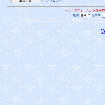
プレビュー
- 以下のフォームから自分
処理
記事No
-
W