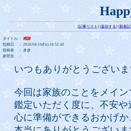
Happ
[
記事リスト
] [
返信する
] [
新着記
タイトル
：
感謝
投稿日
： 2026/04/10(Fri) 18:52:48
投稿者
：
ささ
参照先
：
いつもありがとうございま
今回は家族のことをメイン
鑑定いただく度に、不安や
心に準備ができるおかげか
本当にありがとうございま