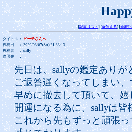
Happ
[
記事リスト
] [
返信する
] [
新着記
タイトル
：
ピーチさんへ
投稿日
： 2020/03/07(Sat) 21:33:13
投稿者
：
sally
参照先
：
先日は、sallyの鑑定あり
ご返答遅くなってしまい、
早めに撤去して頂いて、嬉
開運になる為に、sallyは
これから先もずっと頑張っ