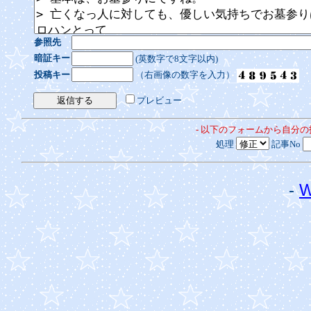
参照先
暗証キー
(英数字で8文字以内)
投稿キー
（右画像の数字を入力）
プレビュー
- 以下のフォームから自分
処理
記事No
-
W