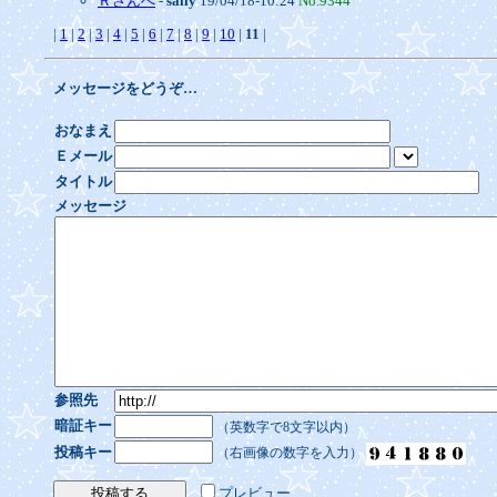
Ｒさんへ
-
sally
19/04/18-10:24
No.9344
|
1
|
2
|
3
|
4
|
5
|
6
|
7
|
8
|
9
|
10
|
11
|
メッセージをどうぞ…
おなまえ
Ｅメール
タイトル
メッセージ
参照先
暗証キー
（英数字で8文字以内）
投稿キー
（右画像の数字を入力）
プレビュー