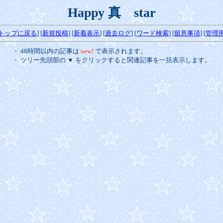
Happy 真 star
トップに戻る
] [
新規投稿
] [
新着表示
]
[
過去ログ
]
[
ワード検索
] [
留意事項
] [
管理
・ 48時間以内の記事は
new!
で表示されます。
・ ツリー先頭部の ▼ をクリックすると関連記事を一括表示します。