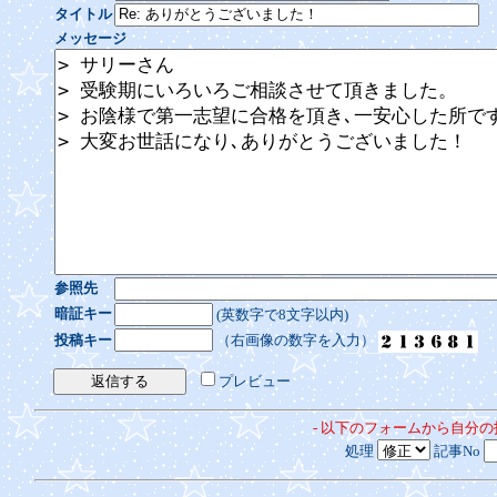
タイトル
メッセージ
参照先
暗証キー
(英数字で8文字以内)
投稿キー
（右画像の数字を入力）
プレビュー
- 以下のフォームから自分
処理
記事No