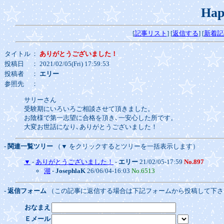
Hap
[
記事リスト
] [
返信する
] [
新着記
タイトル
：
ありがとうございました！
投稿日
： 2021/02/05(Fri) 17:59:53
投稿者
：
エリー
参照先
：
サリーさん
受験期にいろいろご相談させて頂きました。
お陰様で第一志望に合格を頂き､一安心した所です。
大変お世話になり､ありがとうございました！
- 関連一覧ツリー
（▼ をクリックするとツリーを一括表示します）
▼
-
ありがとうございました！
-
エリー
21/02/05-17:59
No.897
湖
-
JosephlaK
26/06/04-16:03
No.6513
- 返信フォーム
（この記事に返信する場合は下記フォームから投稿して下さ
おなまえ
Ｅメール