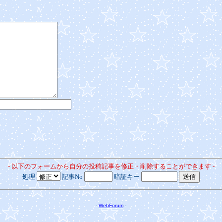
- 以下のフォームから自分の投稿記事を修正・削除することができます -
処理
記事No
暗証キー
-
WebForum
-