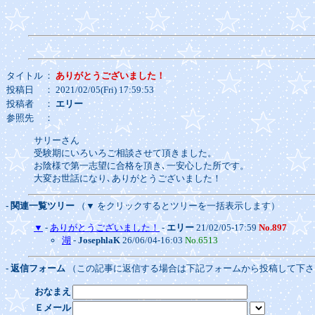
タイトル
：
ありがとうございました！
投稿日
： 2021/02/05(Fri) 17:59:53
投稿者
：
エリー
参照先
：
サリーさん
受験期にいろいろご相談させて頂きました。
お陰様で第一志望に合格を頂き､一安心した所です。
大変お世話になり､ありがとうございました！
- 関連一覧ツリー
（▼ をクリックするとツリーを一括表示します）
▼
-
ありがとうございました！
-
エリー
21/02/05-17:59
No.897
湖
-
JosephlaK
26/06/04-16:03
No.6513
- 返信フォーム
（この記事に返信する場合は下記フォームから投稿して下さ
おなまえ
Ｅメール