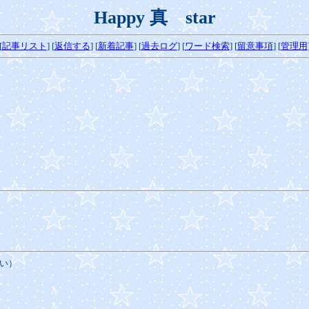
Happy 真 star
[
記事リスト
] [
返信する
] [
新着記事
]
[
過去ログ
]
[
ワード検索
] [
留意事項
] [
管理用
い）